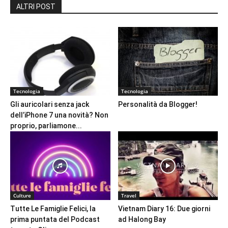
ALTRI POST
Tecnologia
Tecnologia
Gli auricolari senza jack
Personalità da Blogger!
dell’iPhone 7 una novità? Non
proprio, parliamone...
Culture
Travel
Tutte Le Famiglie Felici, la
Vietnam Diary 16: Due giorni
prima puntata del Podcast
ad Halong Bay