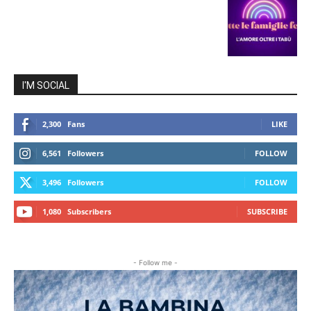
I'M SOCIAL
2,300
Fans
LIKE
6,561
Followers
FOLLOW
3,496
Followers
FOLLOW
1,080
Subscribers
SUBSCRIBE
- Follow me -