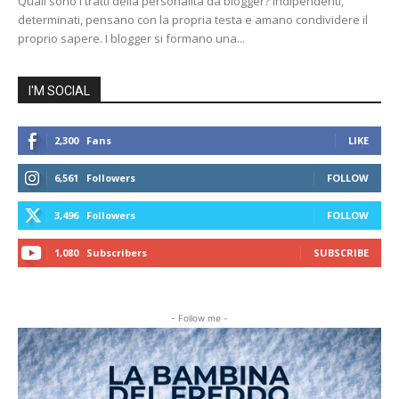
Quali sono i tratti della personalità da blogger? Indipendenti,
determinati, pensano con la propria testa e amano condividere il
proprio sapere. I blogger si formano una...
I'M SOCIAL
2,300
Fans
LIKE
6,561
Followers
FOLLOW
3,496
Followers
FOLLOW
1,080
Subscribers
SUBSCRIBE
- Follow me -